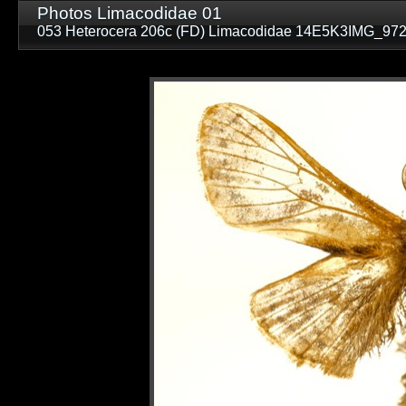
Photos Limacodidae 01
053 Heterocera 206c (FD) Limacodidae 14E5K3IMG_97